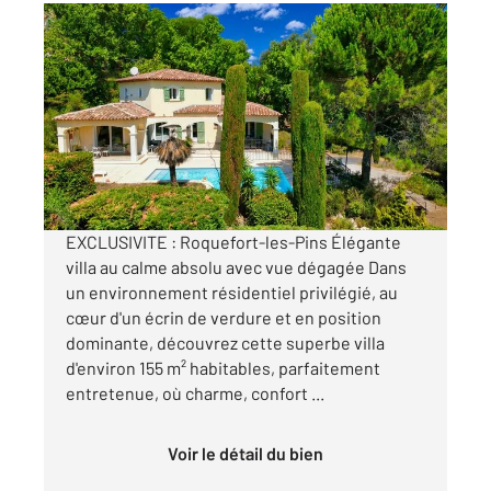
ROQUEFORT LES PINS 06
2
155,68 m
, 6 pièces
Ref : 29333
Maison à vendre
1 050 000 €
Visiter le site dédié
EXCLUSIVITE : Roquefort-les-Pins Élégante
villa au calme absolu avec vue dégagée Dans
un environnement résidentiel privilégié, au
cœur d'un écrin de verdure et en position
dominante, découvrez cette superbe villa
d'environ 155 m² habitables, parfaitement
entretenue, où charme, confort ...
Voir le détail du bien