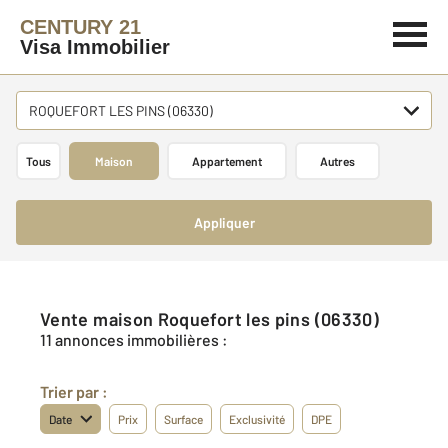
CENTURY 21
Visa Immobilier
ROQUEFORT LES PINS (06330)
Tous
Maison
Appartement
Autres
Appliquer
Vente maison Roquefort les pins (06330)
11 annonces immobilières :
Trier par :
Date
Prix
Surface
Exclusivité
DPE