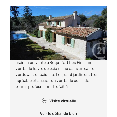
ROQUEFORT LES PINS 06
2
160 m
, 7 pièces
Ref : 31555
Maison à vendre
1 580 000 €
CO EXCLUSIVITE - Découvrez cette magnifique
maison en vente à Roquefort Les Pins, un
véritable havre de paix niché dans un cadre
verdoyant et paisible. Le grand jardin est très
agréable et accueil un véritable court de
tennis professionnel refait à ...
Visite virtuelle
360°
Voir le détail du bien