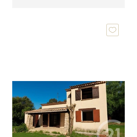
ROQUEFORT LES PINS 06
2
76 m
, 4 pièces
Ref : 31953
Maison à vendre
519 750 €