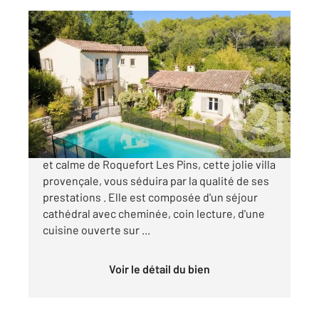
ROQUEFORT LES PINS 06
2
176 m
, 5 pièces
Ref : 30372
Maison à vendre
1 095 000 €
Située dans un environnement très agréable
et calme de Roquefort Les Pins, cette jolie villa
provençale, vous séduira par la qualité de ses
prestations . Elle est composée d'un séjour
cathédral avec cheminée, coin lecture, d'une
cuisine ouverte sur ...
Voir le détail du bien