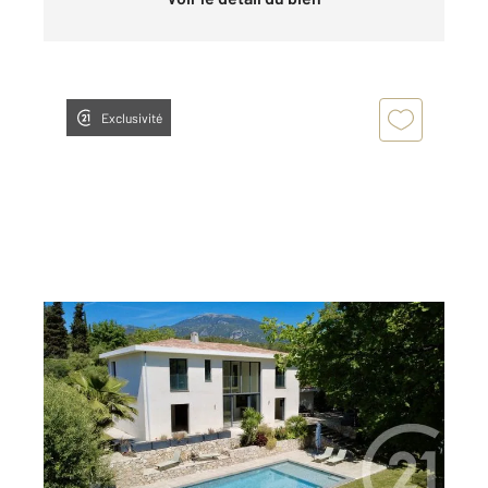
Exclusivité
ROQUEFORT LES PINS 06
2
174,88 m
, 5 pièces
Ref : 31949
Maison à vendre
1 490 000 €