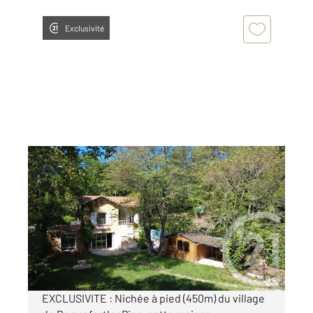
Exclusivité
ROQUEFORT LES PINS 06
2
89,59 m
, 4 pièces
Ref : 31957
Maison à vendre
595 000 €
Visiter le site dédié
EXCLUSIVITE : Nichée à pied (450m) du village