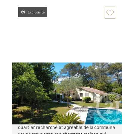
Exclusivité
ROQUEFORT LES PINS 06
2
107,05 m
, 3 pièces
Ref : 31181
Maison à vendre
680 000 €
Co-Exclusivité Roquefort les Pins : Dans un
quartier recherché et agréable de la commune
vous y trouverez une charmant maison qui