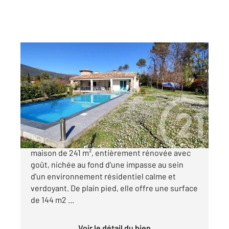
ROQUEFORT LES PINS 06
2
241 m
, 4 pièces
Ref : 30116
Maison à vendre
1 490 000 €
Coup de cœur assuré pour cette élégante
maison de 241 m², entièrement rénovée avec
goût, nichée au fond d'une impasse au sein
d'un environnement résidentiel calme et
verdoyant. De plain pied, elle offre une surface
de 144 m2 ...
Voir le détail du bien