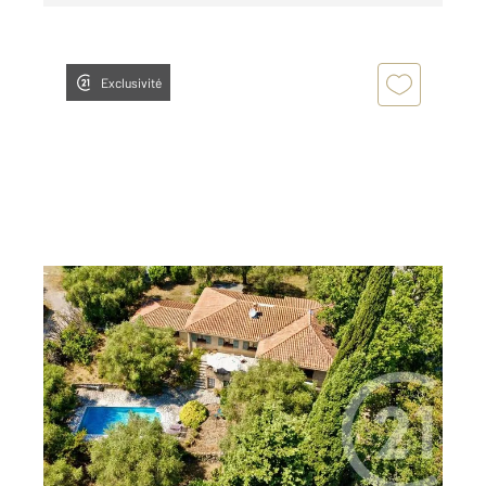
Exclusivité
ROQUEFORT LES PINS 06
2
211,53 m
, 7 pièces
Ref : 8526
Maison à vendre
1 050 000 €
Roquefort les Pins : CO-EXCLUSIVITE Nichée