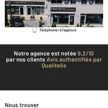
ROQUEFORT LES PINS - 06330
Envoyer un message
Téléphoner à l'agence
Notre agence est notée
9,2/10
par nos clients
Avis authentifiés par
Qualitelis
Voir tous les avis clients
Nous trouver